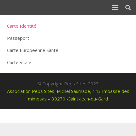
Carte Identité
Passeport
Carte Européenne Santé
Carte Vitale
© Copyright Peps Sites 2025
Association Peps Sites, Michel Saumade, 143 Impasse des
mimosas – 30270 -Saint-Jean-du-Gard