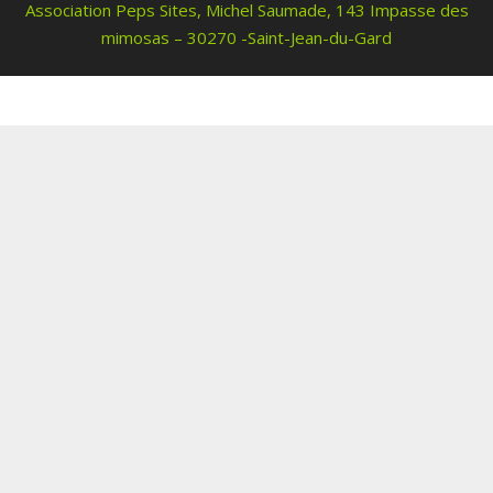
Association Peps Sites, Michel Saumade, 143 Impasse des
mimosas – 30270 -Saint-Jean-du-Gard