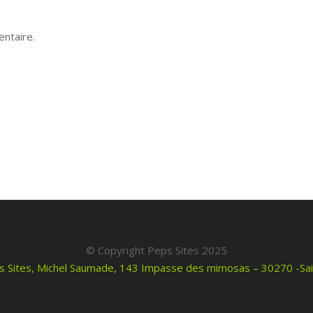
ntaire.
© Copyright Peps Sites 2025
s Sites, Michel Saumade, 143 Impasse des mimosas – 30270 -Sa