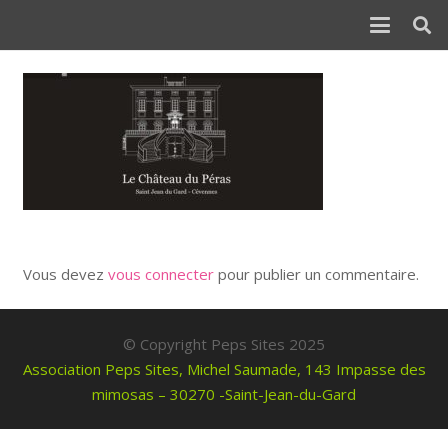
Vous devez
vous connecter
pour publier un commentaire.
© Copyright Peps Sites 2025
Association Peps Sites, Michel Saumade, 143 Impasse des
mimosas – 30270 -Saint-Jean-du-Gard