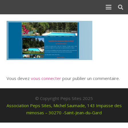
Vous devez
vous connecter
pour publier un commentaire.
© Copyright Peps Sites 2025
Association Peps Sites, Michel Saumade, 143 Impasse des
mimosas – 30270 -Saint-Jean-du-Gard