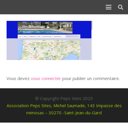
Vous devez
vous connecter
pour publier un commentaire.
© Copyright Peps Sites 2025
Association Peps Sites, Michel Saumade, 143 Impasse des
mimosas – 30270 -Saint-Jean-du-Gard