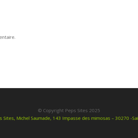
ntaire.
© Copyright Peps Sites 2025
s Sites, Michel Saumade, 143 Impasse des mimosas – 30270 -Sa